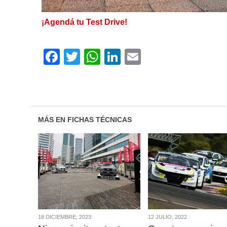
¡Agendá tu Test Drive!
Facebook
Twitter
WhatsApp
LinkedIn
Email
MÁS EN FICHAS TÉCNICAS
VER
VER
NOTA
NOTA
18 DICIEMBRE, 2023
12 JULIO, 2022