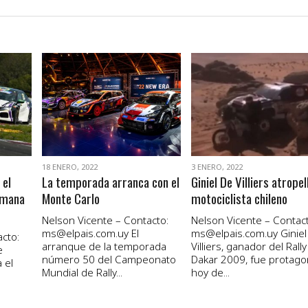
VER NOTA
VER NOTA
18 ENERO, 2022
3 ENERO, 2022
 el
La temporada arranca con el
Giniel De Villiers atropel
emana
Monte Carlo
motociclista chileno
Nelson Vicente – Contacto:
Nelson Vicente – Contact
ms@elpais.com.uy
El
ms@elpais.com.uy
Giniel
cto:
arranque de la temporada
Villiers, ganador del Rally
e
número 50 del Campeonato
Dakar 2009, fue protago
 el
Mundial de Rally...
hoy de...