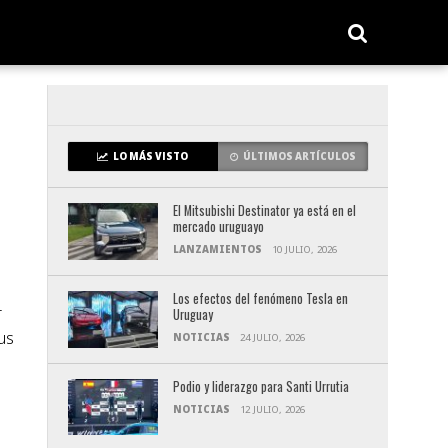
LO MÁS VISTO
ÚLTIMOS ARTÍCULOS
El Mitsubishi Destinator ya está en el
mercado uruguayo
LANZAMIENTOS
10 JULIO, 2026
Los efectos del fenómeno Tesla en
r
Uruguay
us
NOTICIAS
24 JULIO, 2026
Podio y liderazgo para Santi Urrutia
NOTICIAS
12 JULIO, 2026