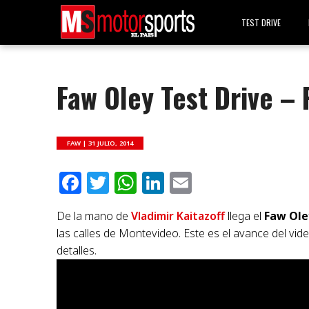
TEST DRIVE
Faw Oley Test Drive 
FAW |
31 JULIO, 2014
Facebook
Twitter
WhatsApp
LinkedIn
Email
De la mano de
Vladimir Kaitazoff
llega el
Faw Ole
las calles de Montevideo. Este es el avance del v
detalles.