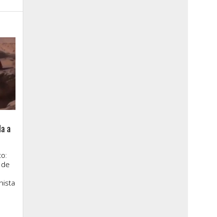
la a
o:
 de
nista