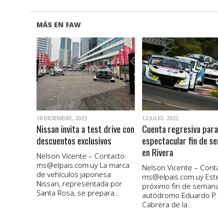
MÁS EN FAW
VER NOTA
VER NOTA
18 DICIEMBRE, 2023
12 JULIO, 2022
Nissan invita a test drive con
Cuenta regresiva para
descuentos exclusivos
espectacular fin de s
en Rivera
Nelson Vicente – Contacto:
ms@elpais.com.uy
La marca
Nelson Vicente – Conta
de vehículos japonesa
ms@elpais.com.uy
Est
Nissan, representada por
próximo fin de semana
Santa Rosa, se prepara...
autódromo Eduardo P.
Cabrera de la...