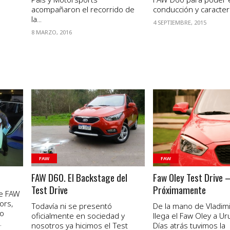
acompañaron el recorrido de
conducción y caracterís
la...
4 SEPTIEMBRE, 2015
8 MARZO, 2016
VER NOTA
VER NOTA
FAW
FAW
FAW D60. El Backstage del
Faw Oley Test Drive 
Test Drive
Próximamente
de FAW
ors,
Todavía ni se presentó
De la mano de Vladimi
vo
oficialmente en sociedad y
llega el Faw Oley a Ur
.
nosotros ya hicimos el Test
Días atrás tuvimos la