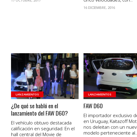
17 OCTUBRE, 2017
16 DICIEMBRE, 2016
VER NOTA
VER NOTA
LANZAMIENTOS
LANZAMIENTOS
¿De qué se habló en el
FAW D60
lanzamiento del FAW D60?
El importador exclusivo 
en Uruguay, Kaitazoff Mot
El vehículo obtuvo destacada
nos deleitan con un nue
calificación en seguridad. En el
modelo perteneciente al..
hall central del Movie de