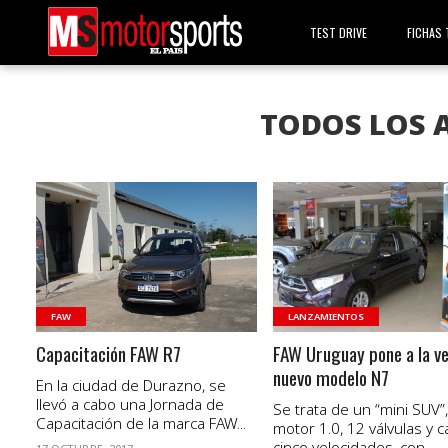
TEST DRIVE
FICHAS 
TODOS LOS 
VER NOTA
VER NOTA
FAW
LANZAMIENTOS
Capacitación FAW R7
FAW Uruguay pone a la ve
nuevo modelo N7
En la ciudad de Durazno, se
llevó a cabo una Jornada de
Se trata de un “mini SUV”
Capacitación de la marca FAW...
motor 1.0, 12 válvulas y c
cinco velocidades, con...