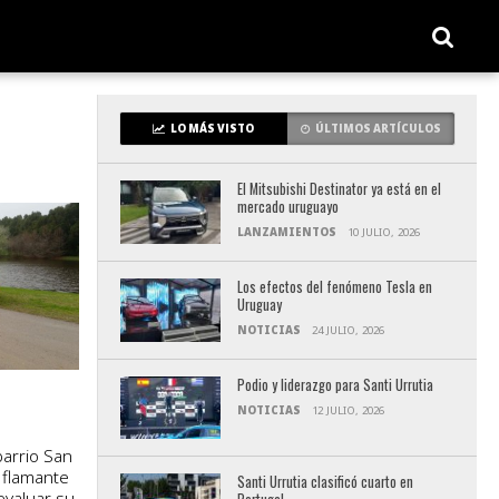
LO MÁS VISTO
ÚLTIMOS ARTÍCULOS
El Mitsubishi Destinator ya está en el
mercado uruguayo
LANZAMIENTOS
10 JULIO, 2026
Los efectos del fenómeno Tesla en
Uruguay
NOTICIAS
24 JULIO, 2026
Podio y liderazgo para Santi Urrutia
NOTICIAS
12 JULIO, 2026
barrio San
 flamante
Santi Urrutia clasificó cuarto en
valuar su