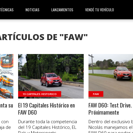
TÉCNICAS
NOTICIAS
LANZAMIENTOS
VENDÉ TU VEHÍCULO
ARTÍCULOS DE "FAW"
VER NOTA
VER NOTA
19 CAPITALES HISTORICO
FAW
nta su
El 19 Capitales Histórico en
FAW D60: Test Drive.
FAW D60
Próximamente
, con
Durante toda la competencia
Dentro del exclusivo 
aja de
del 19 Capitales Histórico, EL
Nicolás manejamos el
País y Motorsports
FAW D60 para poder e