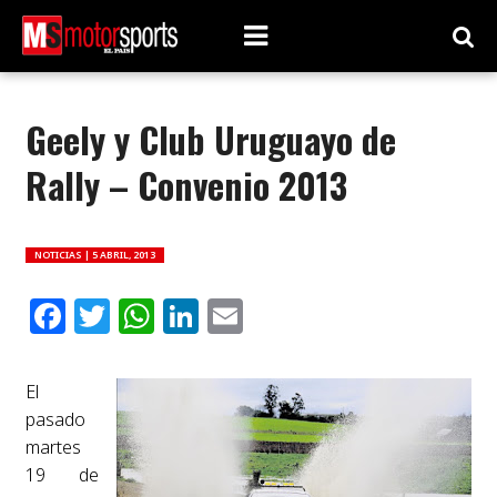
Geely y Club Uruguayo de
Rally – Convenio 2013
NOTICIAS |
5 ABRIL, 2013
Facebook
Twitter
WhatsApp
LinkedIn
Email
El
pasado
martes
19 de