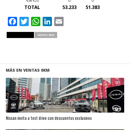
Varios
0
0
TOTAL
53.233
51.383
Facebook
Twitter
WhatsApp
LinkedIn
Email
RELATED ITEMS
VENTAS 0KM
MÁS EN VENTAS 0KM
Nissan invita a test drive con descuentos exclusivos