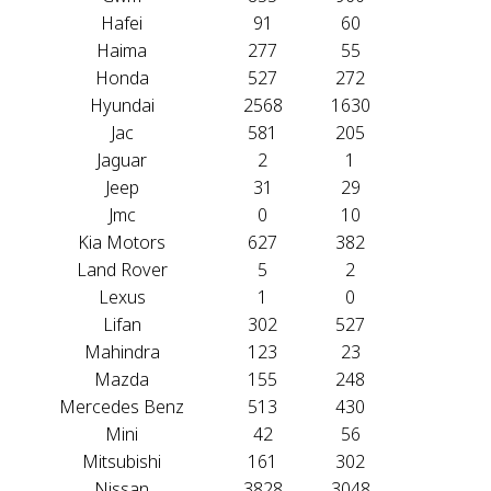
Hafei
91
60
Haima
277
55
Honda
527
272
Hyundai
2568
1630
Jac
581
205
Jaguar
2
1
Jeep
31
29
Jmc
0
10
Kia Motors
627
382
Land Rover
5
2
Lexus
1
0
Lifan
302
527
Mahindra
123
23
Mazda
155
248
Mercedes Benz
513
430
Mini
42
56
Mitsubishi
161
302
Nissan
3828
3048