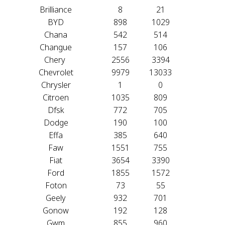
Brilliance
8
21
BYD
898
1029
Chana
542
514
Changue
157
106
Chery
2556
3394
Chevrolet
9979
13033
Chrysler
1
0
Citroen
1035
809
Dfsk
772
705
Dodge
190
100
Effa
385
640
Faw
1551
755
Fiat
3654
3390
Ford
1855
1572
Foton
73
55
Geely
932
701
Gonow
192
128
Gwm
855
960