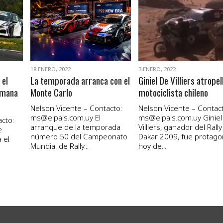
VER NOTA
VER NOTA
18 ENERO, 2022
3 ENERO, 2022
 el
La temporada arranca con el
Giniel De Villiers atropel
emana
Monte Carlo
motociclista chileno
Nelson Vicente – Contacto:
Nelson Vicente – Contact
ms@elpais.com.uy
El
ms@elpais.com.uy
Giniel
cto:
arranque de la temporada
Villiers, ganador del Rally
e
número 50 del Campeonato
Dakar 2009, fue protago
 el
Mundial de Rally...
hoy de...