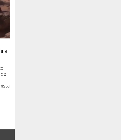
la a
o:
 de
nista