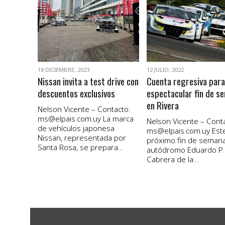
VER NOTA
VER NOTA
18 DICIEMBRE, 2023
12 JULIO, 2022
Nissan invita a test drive con
Cuenta regresiva para
descuentos exclusivos
espectacular fin de s
en Rivera
Nelson Vicente – Contacto:
ms@elpais.com.uy
La marca
Nelson Vicente – Conta
de vehículos japonesa
ms@elpais.com.uy
Est
Nissan, representada por
próximo fin de semana
Santa Rosa, se prepara...
autódromo Eduardo P.
Cabrera de la...