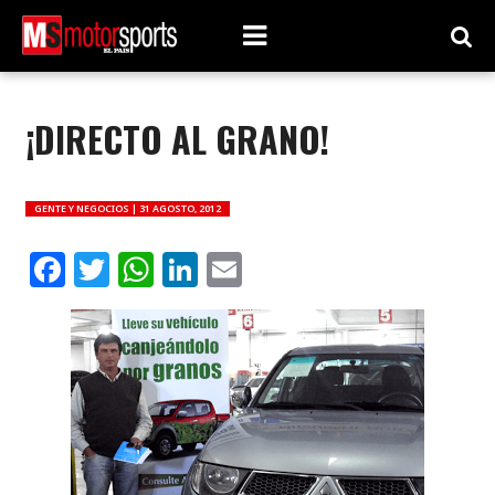
¡DIRECTO AL GRANO!
GENTE Y NEGOCIOS |
31 AGOSTO, 2012
Facebook
Twitter
WhatsApp
LinkedIn
Email