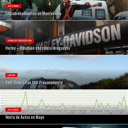
ASCOMA
Empadronamientos en Montevideo
HARLEY-DAVIDSON
Harley – Davidson con riders Uruguayos
LIFAN
Test Drive Lifan X60 Próximamente
ASCOMA
Venta de Autos en Mayo