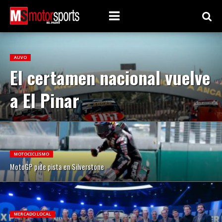
AUVO
El certamen nacional vuelve
a El Pinar
MOTOCICLISMO
MotoGP pide pista en Silverstone
MERCADO LOCAL