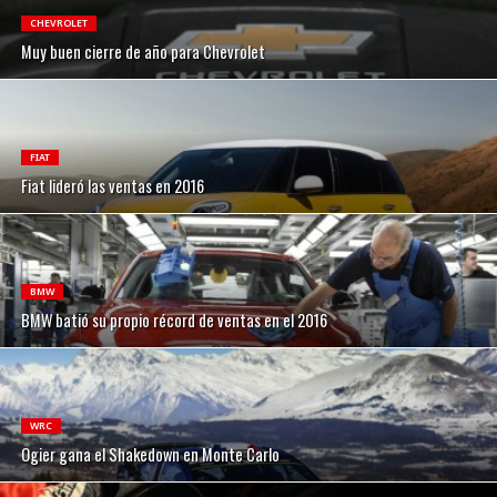
CHEVROLET
Muy buen cierre de año para Chevrolet
FIAT
Fiat lideró las ventas en 2016
BMW
BMW batió su propio récord de ventas en el 2016
WRC
Ogier gana el Shakedown en Monte Carlo