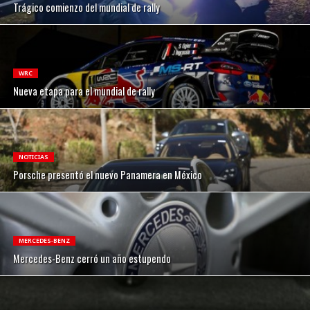
Trágico comienzo del mundial de rally
WRC
Nueva etapa para el mundial de rally
NOTICIAS
Porsche presentó el nuevo Panamera en México
MERCEDES-BENZ
Mercedes-Benz cerró un año estupendo