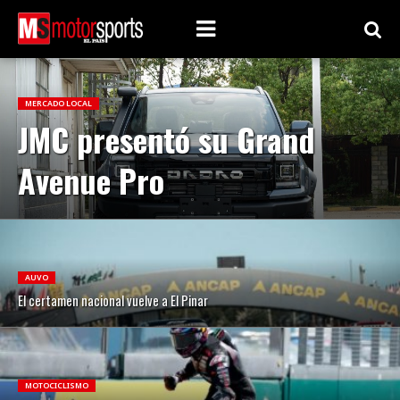
MERCADO LOCAL
JMC presentó su Grand
Avenue Pro
AUVO
El certamen nacional vuelve a El Pinar
MOTOCICLISMO