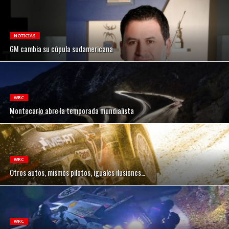
NOTICIAS
GM cambia su cúpula sudamericana
WRC
Montecarlo abre la temporada mundialista
WRC
Otros autos, mismos pilotos, iguales ilusiones…
WRC