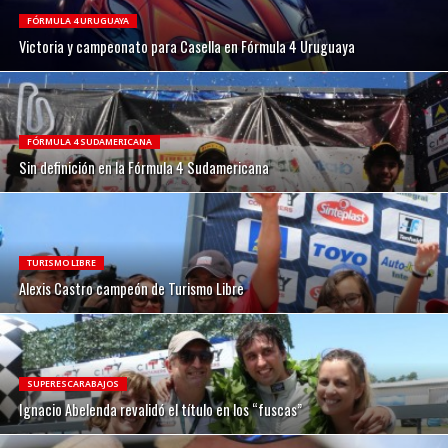
FÓRMULA 4 URUGUAYA
Victoria y campeonato para Casella en Fórmula 4 Uruguaya
FÓRMULA 4 SUDAMERICANA
Sin definición en la Fórmula 4 Sudamericana
TURISMO LIBRE
Alexis Castro campeón de Turismo Libre
SUPERESCARABAJOS
Ignacio Abelenda revalidó el título en los “fuscas”