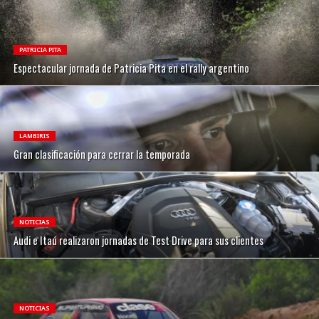
PATRICIA PITA
Espectacular jornada de Patricia Pita en el rally argentino
LAMBIRIS
Gran clasificación para cerrar la temporada
NOTICIAS
Audi e Itaú realizaron jornadas de Test Drive para sus clientes
NOTICIAS