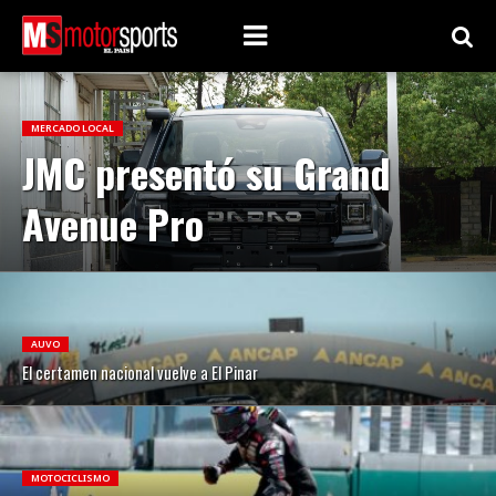
MERCADO LOCAL
JMC presentó su Grand
Avenue Pro
AUVO
El certamen nacional vuelve a El Pinar
MOTOCICLISMO