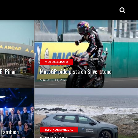
VER NOTA
MOTOCICLISMO
El Pinar
MotoGP pide pista en Silverstone
5 AGOSTO, 2026
VER NOTA
o también
ELECTROMOVILIDAD