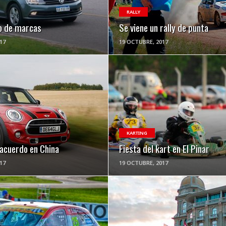
RALLY
o de marcas
Se viene un rally de punta
17
19 OCTUBRE, 2017
VER NOTA
VER NOTA
KARTING
acuerdo en China
Fiesta del kart en El Pinar
17
19 OCTUBRE, 2017
VER NOTA
VER NOTA