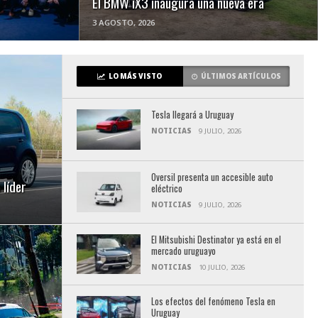
El BMW iX3 inaugura una nueva era
3 AGOSTO, 2026
LO MÁS VISTO
ÚLTIMOS ARTÍCULOS
Tesla llegará a Uruguay
NOTICIAS
9 JULIO, 2026
Oversil presenta un accesible auto
líder
eléctrico
NOTICIAS
9 JULIO, 2026
El Mitsubishi Destinator ya está en el
mercado uruguayo
NOTICIAS
10 JULIO, 2026
Los efectos del fenómeno Tesla en
Uruguay