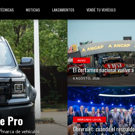
TÉCNICAS
NOTICIAS
LANZAMIENTOS
VENDÉ TU VEHÍCULO
VER NOTA
AUVO
El certamen nacional vuelve a 
6 AGOSTO, 2026
VER NOTA
e Pro
MERCADO LOCAL
Chevrolet: cuando el respald
a marca de vehículos