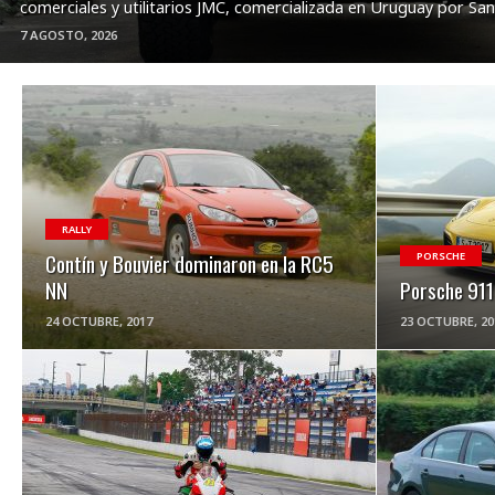
comerciales y utilitarios JMC, comercializada en Uruguay por Sant
7 AGOSTO, 2026
VER NOTA
RALLY
Contín y Bouvier dominaron en la RC5
PORSCHE
NN
Porsche 911
24 OCTUBRE, 2017
23 OCTUBRE, 20
VER NOTA