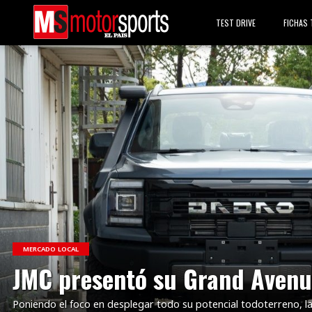
TEST DRIVE
FICHAS 
VER NOTA
MERCADO LOCAL
JMC presentó su Grand Avenu
Poniendo el foco en desplegar todo su potencial todoterreno, l