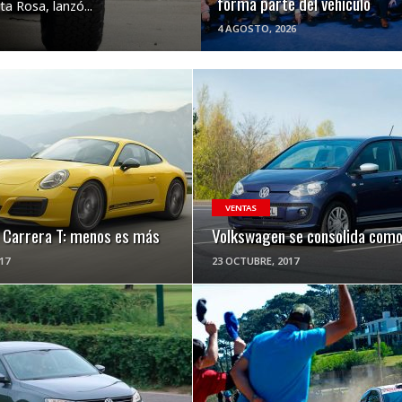
forma parte del vehículo
a Rosa, lanzó...
4 AGOSTO, 2026
VER NOTA
VER NOTA
VENTAS
 Carrera T: menos es más
Volkswagen se consolida como 
17
23 OCTUBRE, 2017
VER NOTA
VER NOTA