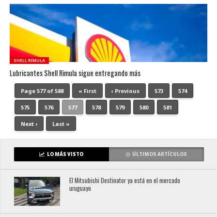
SHELL RIMULA
Lubricantes Shell Rimula sigue entregando más
Page 577 of 588
« First
‹ Previous
573
574
575
576
577
578
579
580
581
Next ›
Last »
LO MÁS VISTO
ÚLTIMOS ARTÍCULOS
El Mitsubishi Destinator ya está en el mercado
uruguayo