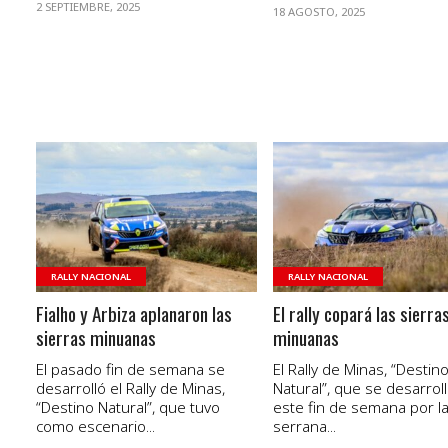
2 SEPTIEMBRE, 2025
18 AGOSTO, 2025
VER NOTA
VER NOTA
RALLY NACIONAL
RALLY NACIONAL
Fialho y Arbiza aplanaron las
El rally copará las sierra
sierras minuanas
minuanas
El pasado fin de semana se
El Rally de Minas, “Destin
desarrolló el Rally de Minas,
Natural”, que se desarrol
“Destino Natural”, que tuvo
este fin de semana por l
como escenario...
serrana...