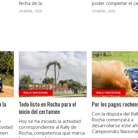
fecha de la...
poder completar el cal
24 ABRIL, 2026
10 ABRIL, 2026
VER NOTA
VER NOTA
RALLY NACIONAL
RALLY NACIONAL
 la
Todo listo en Rocha para el
Por los pagos rochen
inicio del certamen
Con la disputa del Ral
Rocha comenzará a
e
Hoy se ha iniciado la actividad
desarrollarse este añ
ividad
correspondiente al Rally de
Campeonato Nacional de
amen
Rocha, competencia que marca