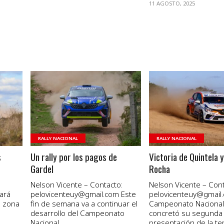
11 AGOSTO, 2025
VER NOTA
VER NOTA
RALLY NACIONAL
RALLY NACIONAL
s
Un rally por los pagos de
Victoria de Quintela 
Gardel
Rocha
o
Nelson Vicente – Contacto:
Nelson Vicente – Cont
lará
pelovicenteuy@gmail.com Este
pelovicenteuy@gmail.
a zona
fin de semana va a continuar el
Campeonato Nacional 
desarrollo del Campeonato
concretó su segunda
Nacional...
presentación de la te