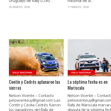
Uruguayo de Rally (CUR)...
nacional de la...
26 MARZO, 2026
17 MARZO, 2026
VER NOTA
VER NOTA
RALLY NACIONAL
RALLY NACIONAL
Contín y Cedrés aplanaron las
La séptima fecha es en
sierras
Mariscala
Nelson Vicente – Contacto:
Nelson Vicente – Contact
pelovicenteuy@gmail.com Luis
pelovicenteuy@gmail.com
Contín y Cecilia Cedrés fueron
Rally de Mariscala marcará
los ganadores del Rally de
disputa de la séptima fec