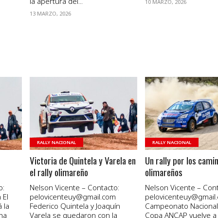
la apertura del...
10 MARZO, 2026
13 MARZO, 2026
VER NOTA
VER NOTA
RALLY NACIONAL
RALLY NACIONAL
Victoria de Quintela y Varela en
Un rally por los cami
el rally olimareño
olimareños
o:
Nelson Vicente – Contacto:
Nelson Vicente – Cont
 El
pelovicenteuy@gmail.com
pelovicenteuy@gmail.
 la
Federico Quintela y Joaquín
Campeonato Nacional 
ha
Varela se quedaron con la
Copa ANCAP vuelve a 