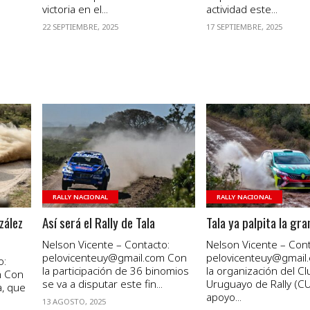
victoria en el...
actividad este...
22 SEPTIEMBRE, 2025
17 SEPTIEMBRE, 2025
VER NOTA
VER NOTA
RALLY NACIONAL
RALLY NACIONAL
zález
Así será el Rally de Tala
Tala ya palpita la gra
Nelson Vicente – Contacto:
Nelson Vicente – Cont
pelovicenteuy@gmail.com Con
pelovicenteuy@gmail
o:
la participación de 36 binomios
la organización del Cl
m Con
se va a disputar este fin...
Uruguayo de Rally (CU
a, que
apoyo...
13 AGOSTO, 2025