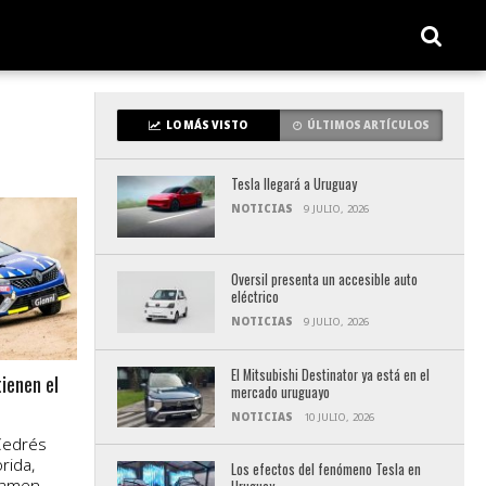
LO MÁS VISTO
ÚLTIMOS ARTÍCULOS
Tesla llegará a Uruguay
NOTICIAS
9 JULIO, 2026
Oversil presenta un accesible auto
eléctrico
NOTICIAS
9 JULIO, 2026
El Mitsubishi Destinator ya está en el
ienen el
mercado uruguayo
NOTICIAS
10 JULIO, 2026
 Cedrés
rida,
Los efectos del fenómeno Tesla en
rtamen