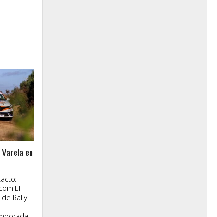
y Varela en
acto:
com El
de Rally
mporada...