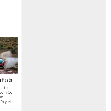
n fiesta
acto:
.com Con
ub
R) y el