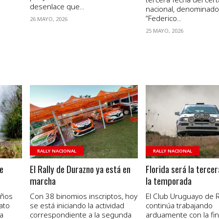
desenlace que...
nacional, denominad
“Federico...
26 MAYO, 2026
25 MAYO, 2026
VER NOTA
VER NOTA
RALLY NACIONAL
RALLY NACIONAL
e
El Rally de Durazno ya está en
Florida será la terce
marcha
la temporada
años
Con 38 binomios inscriptos, hoy
El Club Uruguayo de R
ato
se está iniciando la actividad
continúa trabajando
 a
correspondiente a la segunda
arduamente con la fin