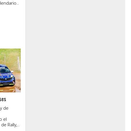
endario...
ses
ly de
o el
 Rally,...