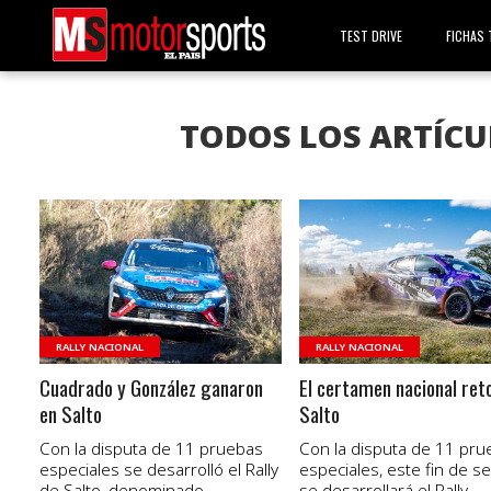
TEST DRIVE
FICHAS 
TODOS LOS ARTÍCU
VER NOTA
VER NOTA
RALLY NACIONAL
RALLY NACIONAL
Cuadrado y González ganaron
El certamen nacional ret
en Salto
Salto
Con la disputa de 11 pruebas
Con la disputa de 11 pru
especiales se desarrolló el Rally
especiales, este fin de 
de Salto, denominado
se desarrollará el Rally