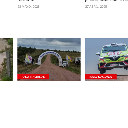
28 MAYO, 2025
27 ABRIL, 2025
VER NOTA
VER NOTA
RALLY NACIONAL
RALLY NACIONAL
és en
Primera acelerada del año en
Confirman a Minas c
Piriápolis
del certamen naciona
o:
Nelson Vicente – Contacto:
Nelson Vicente – Cont
m Con
pelovicenteuy@gmail.com Con
pelovicenteuy@gmail
y
un total de 32 binomios, este
la difusión de un co
..
fin de semana comenzará a...
de prensa, la secretar
Club...
19 MARZO, 2025