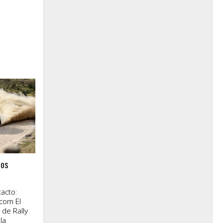
nos
acto:
com El
de Rally
la