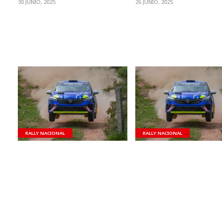
30 JUNIO, 2025
26 JUNIO, 2025
VER NOTA
VER NOTA
RALLY NACIONAL
RALLY NACIONAL
Segunda fecha en Rocha
Triunfo de Contín y Cedr
Piriápolis
Nelson Vicente – Contacto:
pelovicenteuy@gmail.com El
Nelson Vicente – Contact
desarrollo del Campeonato
pelovicenteuy@gmail.co
Nacional de Rally continuará
la victoria de Luigi Contín 
este próximo fin de...
Cecilia Cedrés se saldó la.
23 ABRIL, 2025
24 MARZO, 2025