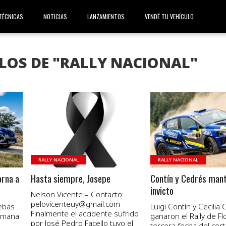
TÉCNICAS
NOTICIAS
LANZAMIENTOS
VENDÉ TU VEHÍCULO
LOS DE "RALLY NACIONAL"
VER NOTA
VER NOTA
RALLY NACIONAL
RALLY NACIONAL
orna a
Hasta siempre, Josepe
Contín y Cedrés mant
invicto
Nelson Vicente – Contacto:
pelovicenteuy@gmail.com
ebas
Luigi Contín y Cecilia
Finalmente el accidente sufrido
semana
ganaron el Rally de Flo
por José Pedro Facello tuvo el
tercera fecha del ce