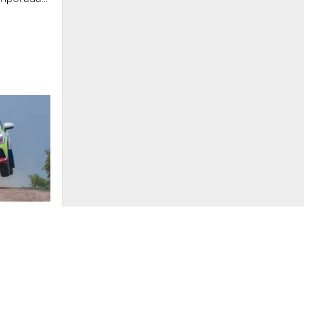
omo sede
l
acto:
.com Con
municado
ía del