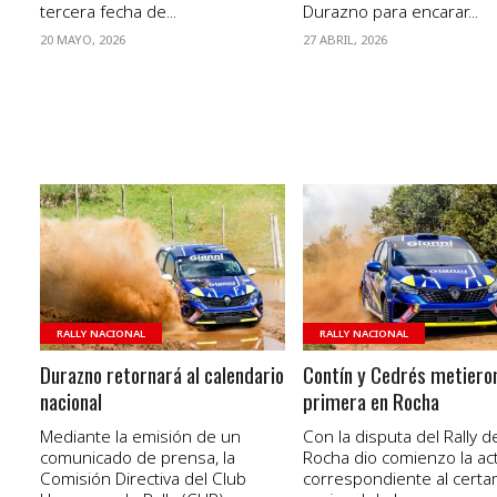
tercera fecha de...
Durazno para encarar...
20 MAYO, 2026
27 ABRIL, 2026
VER NOTA
VER NOTA
RALLY NACIONAL
RALLY NACIONAL
Durazno retornará al calendario
Contín y Cedrés metieron
nacional
primera en Rocha
Mediante la emisión de un
Con la disputa del Rally d
comunicado de prensa, la
Rocha dio comienzo la act
Comisión Directiva del Club
correspondiente al cert