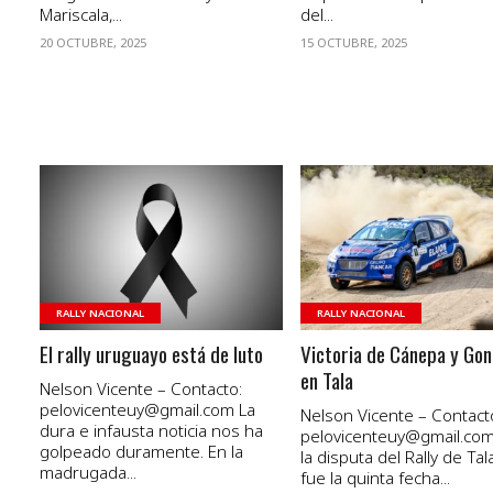
Mariscala,...
del...
20 OCTUBRE, 2025
15 OCTUBRE, 2025
VER NOTA
VER NOTA
RALLY NACIONAL
RALLY NACIONAL
El rally uruguayo está de luto
Victoria de Cánepa y Gon
en Tala
Nelson Vicente – Contacto:
pelovicenteuy@gmail.com La
Nelson Vicente – Contact
dura e infausta noticia nos ha
pelovicenteuy@gmail.co
golpeado duramente. En la
la disputa del Rally de Tal
madrugada...
fue la quinta fecha...