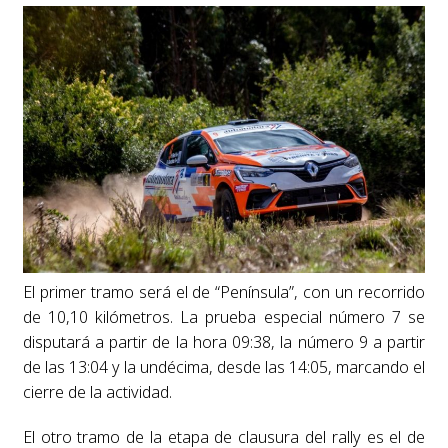
El primer tramo será el de “Península”, con un recorrido
de 10,10 kilómetros. La prueba especial número 7 se
disputará a partir de la hora 09:38, la número 9 a partir
de las 13:04 y la undécima, desde las 14:05, marcando el
cierre de la actividad.
El otro tramo de la etapa de clausura del rally es el de