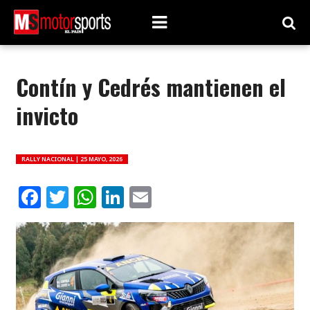
Contín y Cedrés mantienen el
invicto
RALLY NACIONAL |
25 MAYO, 2026
Facebook
Twitter
WhatsApp
LinkedIn
Email