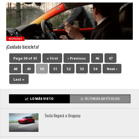
NOTICIAS
¡Cuidado bicicleta!
Page 50 of 61
« First
‹ Previous
46
47
48
49
50
51
52
53
54
Next ›
Last »
LO MÁS VISTO
ÚLTIMOS ARTÍCULOS
Tesla llegará a Uruguay