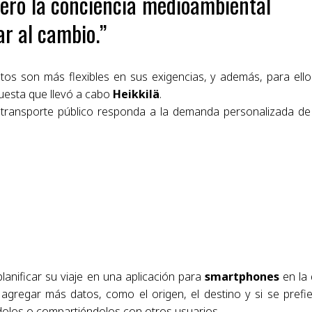
pero la conciencia medioambiental
ar al cambio.”
os son más flexibles en sus exigencias, y además, para ello
uesta que llevó a cabo
Heikkilä
.
l transporte público responda a la demanda personalizada de
anificar su viaje en una aplicación para
smartphones
en la
 agregar más datos, como el origen, el destino y si se prefi
ándolos o compartiéndolos con otros usuarios.