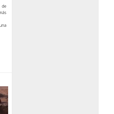
a de
 más
 una