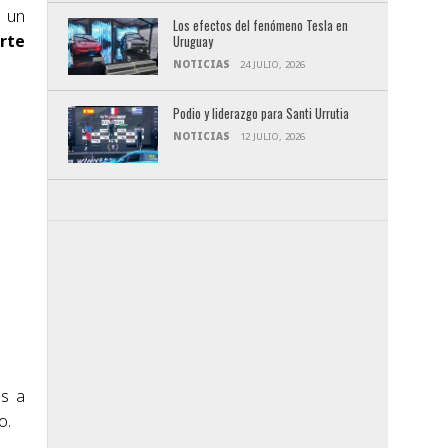
ó un
Los efectos del fenómeno Tesla en
rte
Uruguay
NOTICIAS
24 JULIO, 2026
Podio y liderazgo para Santi Urrutia
NOTICIAS
12 JULIO, 2026
os a
o.