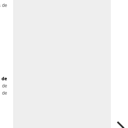
s de
 de
s de
d de