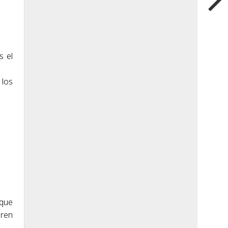
s el
 los
 que
eren