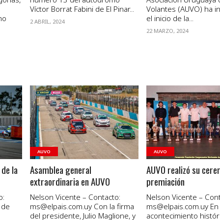
Víctor Borrat Fabini de El Pinar...
Volantes (AUVO) ha 
mo
el inicio de la...
2 ABRIL, 2024
22 MARZO, 2024
VER NOTA
VER NOTA
AUVO
AUVO
 de la
Asamblea general
AUVO realizó su cere
extraordinaria en AUVO
premiación
o:
Nelson Vicente – Contacto:
Nelson Vicente – Cont
 de
ms@elpais.com.uy
Con la firma
ms@elpais.com.uy
En
del presidente, Julio Maglione, y
acontecimiento histór