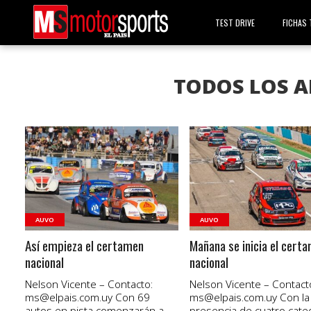
TEST DRIVE
FICHAS 
TODOS LOS A
VER NOTA
VER NOTA
AUVO
AUVO
Así empieza el certamen
Mañana se inicia el cert
nacional
nacional
Nelson Vicente – Contacto:
Nelson Vicente – Contact
ms@elpais.com.uy
Con 69
ms@elpais.com.uy
Con la
autos en pista comenzarán a
presencia de cuatro categ