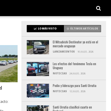
LO MÁS VISTO
ÚLTIMOS ARTÍCULOS
El Mitsubishi Destinator ya está en el
mercado uruguayo
LANZAMIENTOS
10 JULIO, 2026
Los efectos del fenómeno Tesla en
Uruguay
NOTICIAS
24 JULIO, 2026
Podio y liderazgo para Santi Urrutia
el
NOTICIAS
12 JULIO, 2026
acto:
Santi Urrutia clasificó cuarto en
de