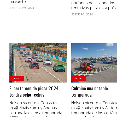
ha vuelto...
opciones de calendarios
tentativos para esta próxi
27 FEBRERO, 2024
30 ENERO, 2024
VER NOTA
VER NOTA
AUVO
AUVO
El certamen de pista 2024
Culminó una notable
tendrá ocho fechas
temporada
Nelson Vicente – Contacto:
Nelson Vicente – Contact
ms@elpais.com.uy
Apenas
ms@elpais.com.uy
Al cier
cerrada la exitosa temporada
temporada de los certá