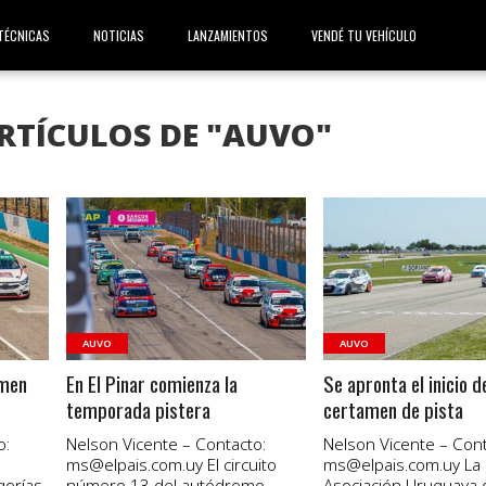
TÉCNICAS
NOTICIAS
LANZAMIENTOS
VENDÉ TU VEHÍCULO
RTÍCULOS DE "AUVO"
VER NOTA
VER NOTA
AUVO
AUVO
amen
En El Pinar comienza la
Se apronta el inicio d
temporada pistera
certamen de pista
o:
Nelson Vicente – Contacto:
Nelson Vicente – Cont
ms@elpais.com.uy
El circuito
ms@elpais.com.uy
La
orías,
número 13 del autódromo
Asociación Uruguaya 