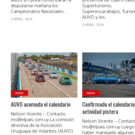
disputarse mañana los
Superturismo,
Campeonatos Nacionales...
Superescarabajos, Turis
AUVO y los...
5 ABRIL, 2024
4 ABRIL, 2024
VER NOTA
VER NOTA
AUVO
AUVO
AUVO acomoda el calendario
Confirmado el calendario
actividad pistera
Nelson Vicente – Contacto:
ms@elpais.com.uy
La comisión
Nelson Vicente – Contact
directiva de la Asociación
ms@elpais.com.uy
Luego
Uruguaya de Volantes (AUVO)
haber manejado algunas