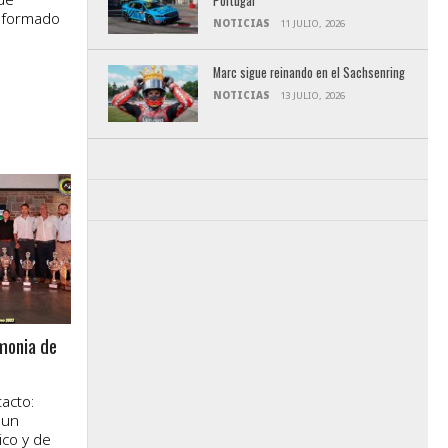
Portugal
informado
NOTICIAS
11 JULIO, 2026
Marc sigue reinando en el Sachsenring
NOTICIAS
13 JULIO, 2026
monia de
acto:
 un
ico y de