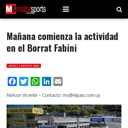
Mañana comienza la actividad
en el Borrat Fabini
AUVO |
1 AGOSTO, 2024
Facebook
Twitter
WhatsApp
LinkedIn
Email
Nelson Vicente – Contacto:
ms@elpais.com.uy