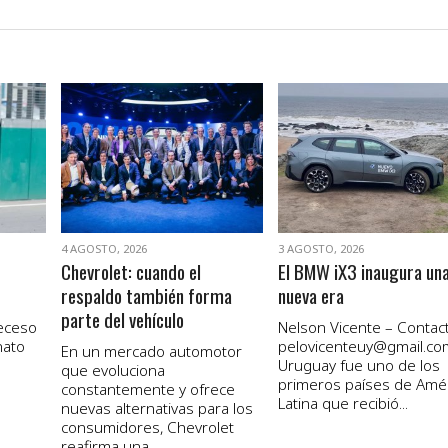
VER NOTA
VER NOTA
4 AGOSTO, 2026
3 AGOSTO, 2026
Chevrolet: cuando el
El BMW iX3 inaugura un
respaldo también forma
nueva era
parte del vehículo
receso
Nelson Vicente – Contact
nato
pelovicenteuy@gmail.co
En un mercado automotor
Uruguay fue uno de los
que evoluciona
primeros países de Amé
constantemente y ofrece
Latina que recibió...
nuevas alternativas para los
consumidores, Chevrolet
reafirma una...