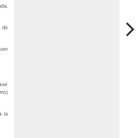
nda,
a de
ppen
iver
ams)
a la