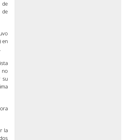
e de
o de
tuvo
) en
.
ista
o no
r su
lima
hora
r la
 dos