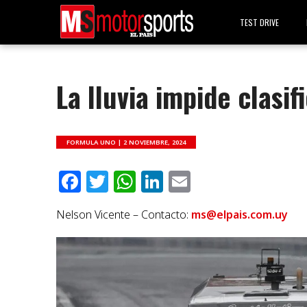
TEST DRIVE
La lluvia impide clasif
FORMULA UNO |
2 NOVIEMBRE, 2024
Facebook
Twitter
WhatsApp
LinkedIn
Email
Nelson Vicente – Contacto:
ms@elpais.com.uy