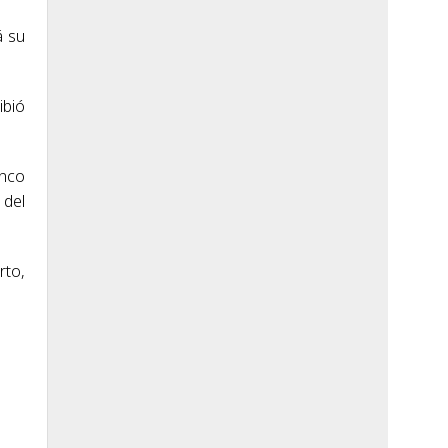
á su
ibió
inco
 del
rto,