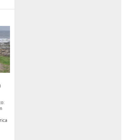
a
o:
m
rica