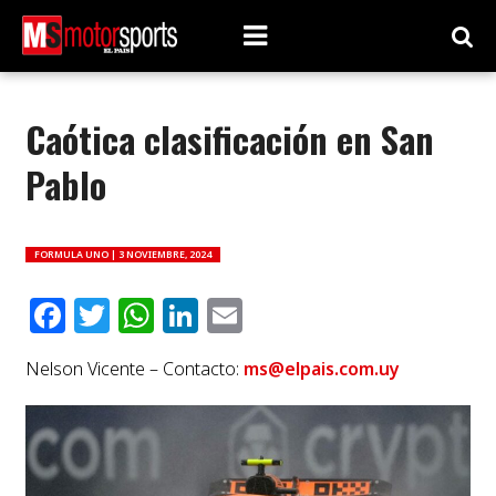
Caótica clasificación en San
Pablo
FORMULA UNO |
3 NOVIEMBRE, 2024
Facebook
Twitter
WhatsApp
LinkedIn
Email
Nelson Vicente – Contacto:
ms@elpais.com.uy