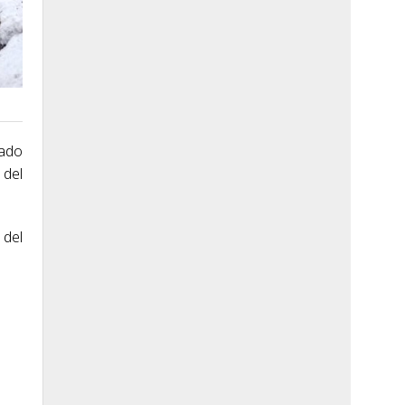
dado
 del
 del