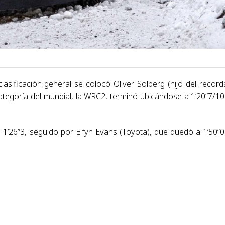
lasificación general se colocó Oliver Solberg (hijo del recor
ategoría del mundial, la WRC2, terminó ubicándose a 1’20”7/10
 1’26”3, seguido por Elfyn Evans (Toyota), que quedó a 1’50”0