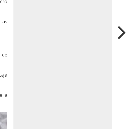
ñero
 las
r de
taja
e la