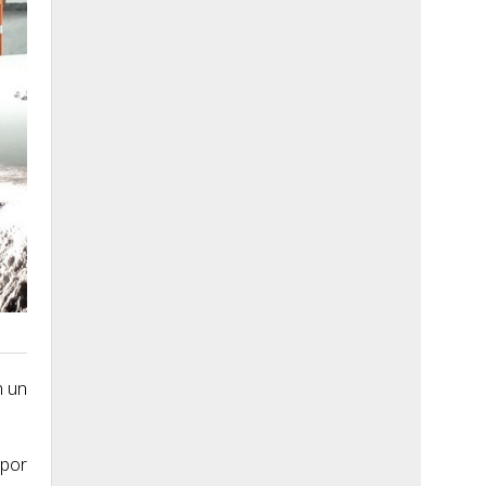
n un
 por