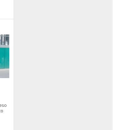
ceso
to