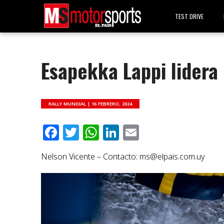
TEST DRIVE
Esapekka Lappi lidera 
RALLY MUNDIAL |
16 FEBRERO, 2024
Facebook
Twitter
WhatsApp
LinkedIn
Email
Nelson Vicente – Contacto:
ms@elpais.com.uy