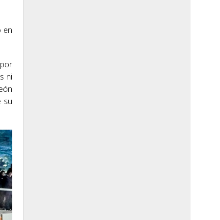
ó en
 por
s ni
peón
e su