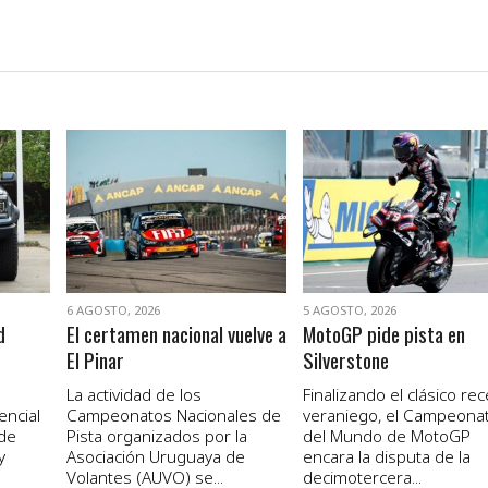
VER NOTA
VER NOTA
6 AGOSTO, 2026
5 AGOSTO, 2026
d
El certamen nacional vuelve a
MotoGP pide pista en
El Pinar
Silverstone
La actividad de los
Finalizando el clásico re
encial
Campeonatos Nacionales de
veraniego, el Campeona
 de
Pista organizados por la
del Mundo de MotoGP
y
Asociación Uruguaya de
encara la disputa de la
Volantes (AUVO) se...
decimotercera...