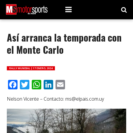
Así arranca la temporada con
el Monte Carlo
RALLY MUNDIAL |
17 ENERO, 2024
Facebook
Twitter
WhatsApp
LinkedIn
Email
Nelson Vicente – Contacto:
ms@elpais.com.uy