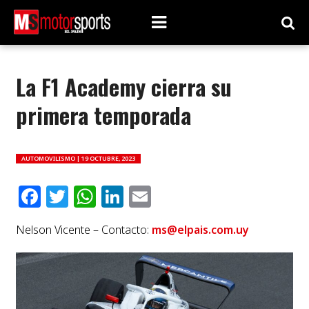
La F1 Academy cierra su
primera temporada
AUTOMOVILISMO |
19 OCTUBRE, 2023
Facebook
Twitter
WhatsApp
LinkedIn
Email
Nelson Vicente – Contacto:
ms@elpais.com.uy