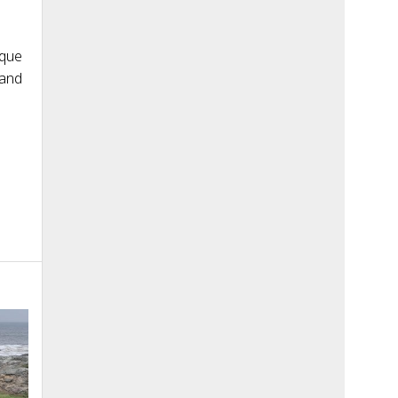
 que
Land