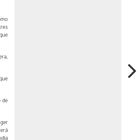
como
tres
 que
era,
rque
o de
nger
será
odía