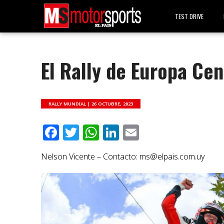
TEST DRIVE
El Rally de Europa Cen
RALLY MUNDIAL |
26 OCTUBRE, 2023
Facebook
Twitter
WhatsApp
LinkedIn
Email
Nelson Vicente – Contacto:
ms@elpais.com.uy