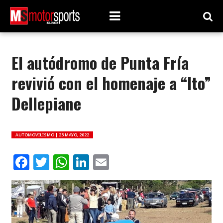
El autódromo de Punta Fría
revivió con el homenaje a “Ito”
Dellepiane
AUTOMOVILISMO |
23 MAYO, 2022
Facebook
Twitter
WhatsApp
LinkedIn
Email