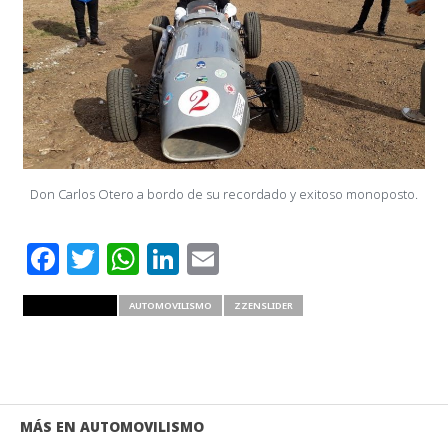
Don Carlos Otero a bordo de su recordado y exitoso monoposto.
Facebook
Twitter
WhatsApp
LinkedIn
Email
RELATED ITEMS
AUTOMOVILISMO
ZZENSLIDER
MÁS EN AUTOMOVILISMO