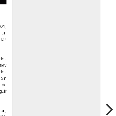
021,
a un
 las
ados
tlev
idos
 Sin
o de
uir
can,