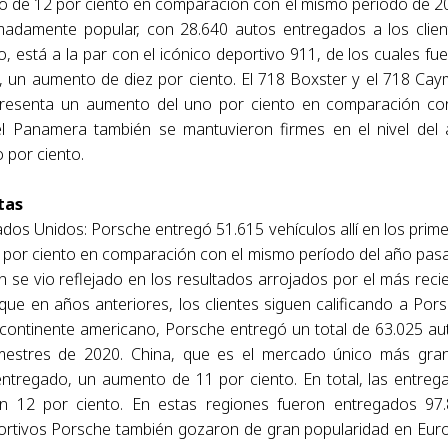
o de 12 por ciento en comparación con el mismo período de 2
emadamente popular, con 28.640 autos entregados a los clien
está a la par con el icónico deportivo 911, de los cuales fu
s, un aumento de diez por ciento. El 718 Boxster y el 718 Ca
epresenta un aumento del uno por ciento en comparación co
l Panamera también se mantuvieron firmes en el nivel del
 por ciento.
tas
dos Unidos: Porsche entregó 51.615 vehículos allí en los prim
 por ciento en comparación con el mismo período del año pas
 se vio reflejado en los resultados arrojados por el más reci
l que en años anteriores, los clientes siguen calificando a Por
continente americano, Porsche entregó un total de 63.025 au
imestres de 2020. China, que es el mercado único más gra
entregado, un aumento de 11 por ciento. En total, las entreg
on 12 por ciento. En estas regiones fueron entregados 97
portivos Porsche también gozaron de gran popularidad en Eur