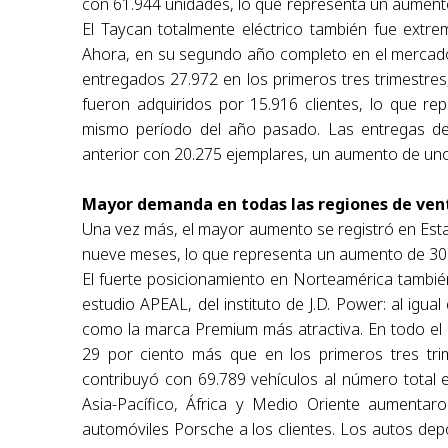
con 61.944 unidades, lo que representa un aument
El Taycan totalmente eléctrico también fue extr
Ahora, en su segundo año completo en el mercado, 
entregados 27.972 en los primeros tres trimestre
fueron adquiridos por 15.916 clientes, lo que r
mismo período del año pasado. Las entregas de
anterior con 20.275 ejemplares, un aumento de uno
Mayor demanda en todas las regiones de ven
Una vez más, el mayor aumento se registró en Esta
nueve meses, lo que representa un aumento de 30
El fuerte posicionamiento en Norteamérica también
estudio APEAL, del instituto de J.D. Power: al igua
como la marca Premium más atractiva. En todo el 
29 por ciento más que en los primeros tres tr
contribuyó con 69.789 vehículos al número total 
Asia-Pacífico, África y Medio Oriente aumentar
automóviles Porsche a los clientes. Los autos de