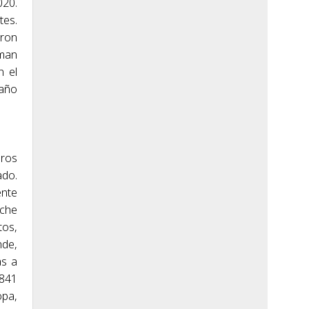
020.
tes.
eron
yman
n el
 año
eros
ado.
ente
sche
tos,
nde,
as a
.841
opa,