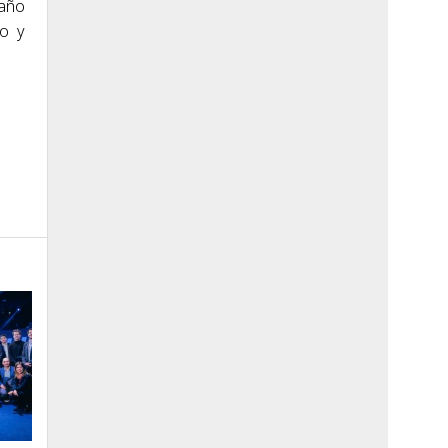
 año
ro y