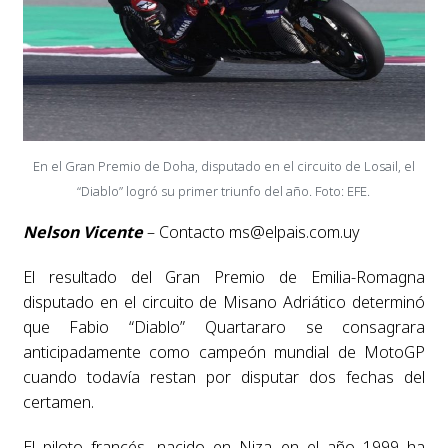
En el Gran Premio de Doha, disputado en el circuito de Losail, el
“Diablo” logró su primer triunfo del año. Foto: EFE.
Nelson Vicente
– Contacto
ms@elpais.com.uy
El resultado del Gran Premio de Emilia-Romagna
disputado en el circuito de Misano Adriático determinó
que Fabio “Diablo” Quartararo se consagrara
anticipadamente como campeón mundial de MotoGP
cuando todavía restan por disputar dos fechas del
certamen.
El piloto francés, nacido en Niza en el año 1999 ha