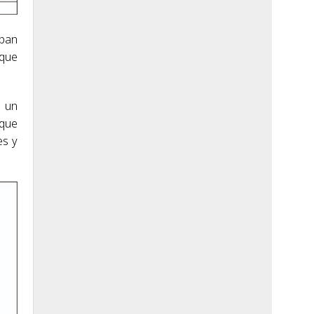
ipan
 que
o un
 que
es y