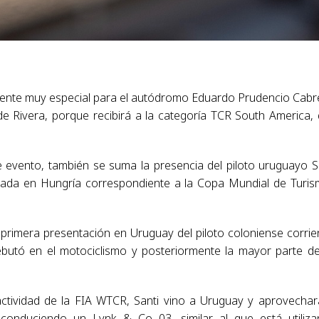
mente muy especial para el autódromo Eduardo Prudencio Cabr
e Rivera, porque recibirá a la categoría TCR South America,
 evento, también se suma la presencia del piloto uruguayo S
utada en Hungría correspondiente a la Copa Mundial de Turi
a primera presentación en Uruguay del piloto coloniense corri
butó en el motociclismo y posteriormente la mayor parte d
tividad de la FIA WTCR, Santi vino a Uruguay y aprovechar
 conduciendo un Lynk & Co 03, similar al que está utiliz