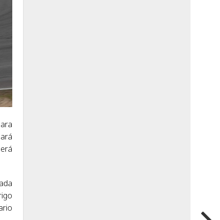
para
jará
será
iada
rigo
ario