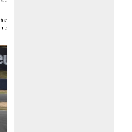
 fue
romo