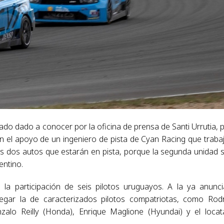
o dado a conocer por la oficina de prensa de Santi Urrutia, 
 el apoyo de un ingeniero de pista de Cyan Racing que traba
los dos autos que estarán en pista, porque la segunda unidad 
entino.
 la participación de seis pilotos uruguayos. A la ya anunc
egar la de caracterizados pilotos compatriotas, como Rod
alo Reilly (Honda), Enrique Maglione (Hyundai) y el locat