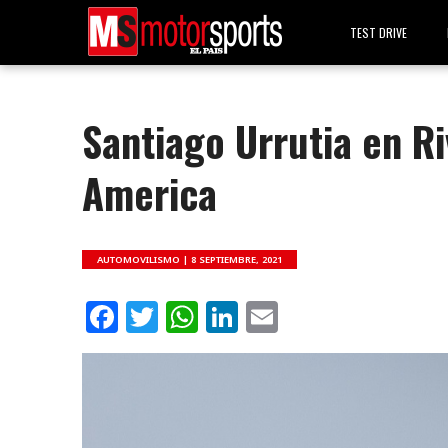
TEST DRIVE
Santiago Urrutia en R
America
AUTOMOVILISMO |
8 SEPTIEMBRE, 2021
Facebook
Twitter
WhatsApp
LinkedIn
Email