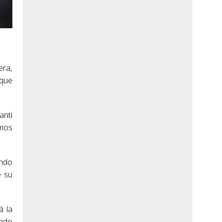
era,
 que
anti
smos
endo
e su
á la
ando