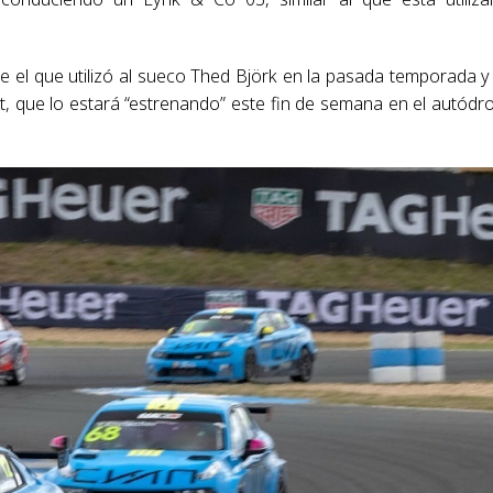
e el que utilizó al sueco Thed Björk en la pasada temporada y
, que lo estará “estrenando” este fin de semana en el autód