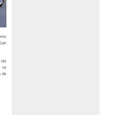
como
 San
 las
l se
a de