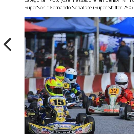
categoría F400; José Passadore en Senior MY10
SuperSonic Fernando Senatore (Super Shifter 250).