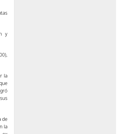
ntas
ón y
00),
r la
 que
ogró
 sus
a de
n la