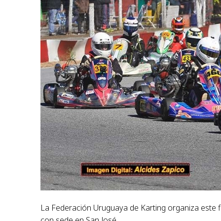
La Federación Uruguaya de Karting organiza este 
con sede en San José.