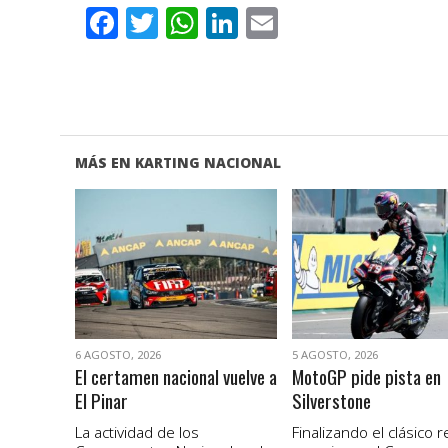
Facebook
Twitter
WhatsApp
LinkedIn
Email
MÁS EN KARTING NACIONAL
VER NOTA
VER NOTA
6 AGOSTO, 2026
5 AGOSTO, 2026
El certamen nacional vuelve a
MotoGP pide pista en
El Pinar
Silverstone
La actividad de los
Finalizando el clásico 