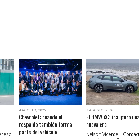
VER NOTA
VER NOTA
4 AGOSTO, 2026
3 AGOSTO, 2026
Chevrolet: cuando el
El BMW iX3 inaugura un
respaldo también forma
nueva era
parte del vehículo
receso
Nelson Vicente – Contact