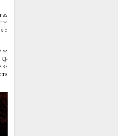
 más
tres
os o
ejes
 CJ-
2.37
otra