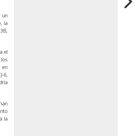
ó un
, la
-3B,
a el
 los
n en
J-6,
dría
 han
anto
a la