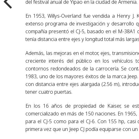
del festival anual de Yipao en la ciudad de Armenia.
En 1953, Willys-Overland fue vendida a Henry J. 
extenso programa de investigación y desarrollo 
compañía presentó el CJ-5, basado en el M-38A1 de
tenía distancia entre ejes y longitud total más largas
Además, las mejoras en el motor, ejes, transmision
creciente interés del público en los vehículos
contornos redondeados de la carrocería. Se cont
1983, uno de los mayores éxitos de la marca Jeep. E
con distancia entre ejes alargada (2.56 m), introdu
tener cuatro puertas.
En los 16 años de propiedad de Kaiser, se est
comercializado en más de 150 naciones. En 1965,
para el CJ-5 como para el CJ-6. Con 155 hp, casi d
primera vez que un Jeep CJ podía equiparse con un 