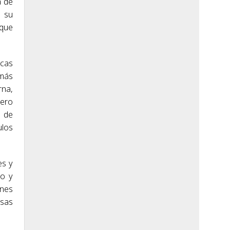
a de
, su
 que
icas
 más
rna,
pero
a de
ulos
es y
ro y
ones
isas