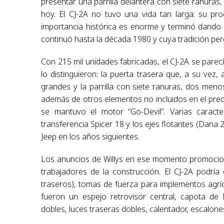
presentar una parrilla delantera con siete ranuras,
hoy. El CJ-2A no tuvo una vida tan larga: su p
importancia histórica es enorme y terminó dando ori
continuó hasta la década 1980 y cuya tradición perd
Con 215 mil unidades fabricadas, el CJ-2A se parecí
lo distinguieron: la puerta trasera que, a su vez,
grandes y la parrilla con siete ranuras, dos men
además de otros elementos no incluidos en el prede
se mantuvo el motor “Go-Devil”. Varias caracte
transferencia Spicer 18 y los ejes flotantes (Dana
Jeep en los años siguientes.
Los anuncios de Willys en ese momento promocion
trabajadores de la construcción. El CJ-2A podría
traseros), tomas de fuerza para implementos agríc
fueron un espejo retrovisor central, capota de l
dobles, luces traseras dobles, calentador, escalones 