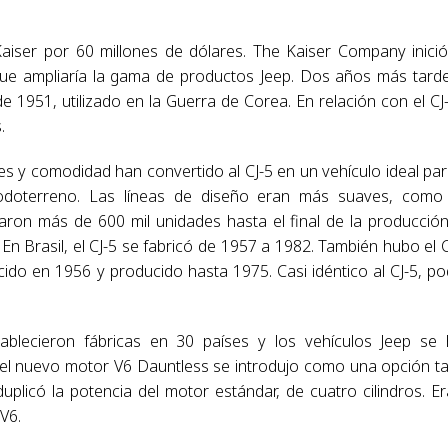
Kaiser por 60 millones de dólares. The Kaiser Company inici
que ampliaría la gama de productos Jeep. Dos años más tarde
 1951, utilizado en la Guerra de Corea. En relación con el CJ
.
es y comodidad han convertido al CJ-5 en un vehículo ideal par
 todoterreno. Las líneas de diseño eran más suaves, como
aron más de 600 mil unidades hasta el final de la producció
n Brasil, el CJ-5 se fabricó de 1957 a 1982. También hubo el C
cido en 1956 y producido hasta 1975. Casi idéntico al CJ-5, po
ablecieron fábricas en 30 países y los vehículos Jeep se
 el nuevo motor V6 Dauntless se introdujo como una opción t
uplicó la potencia del motor estándar, de cuatro cilindros. Er
V6.