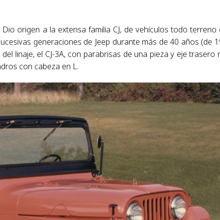
. Dio origen a la extensa familia CJ, de vehículos todo terreno
 sucesivas generaciones de Jeep durante más de 40 años (de 
el linaje, el CJ-3A, con parabrisas de una pieza y eje trasero
indros con cabeza en L.