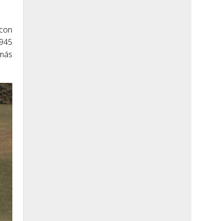
 con
1945
 más