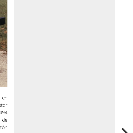
o en
otor
.494
s de
azón