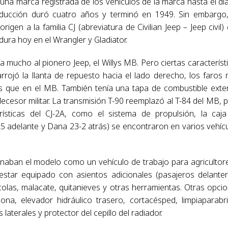
 una marca registrada de los vehículos de la marca hasta el dí
roducción duró cuatro años y terminó en 1949. Sin embargo
gen a la familia CJ (abreviatura de Civilian Jeep – Jeep civil)
ura hoy en el Wrangler y Gladiator.
a mucho al pionero Jeep, el Willys MB. Pero ciertas característ
 arrojó la llanta de repuesto hacia el lado derecho, los faros
os que en el MB. También tenía una tapa de combustible exte
cesor militar. La transmisión T-90 reemplazó al T-84 del MB, 
rísticas del CJ-2A, como el sistema de propulsión, la caj
 25 adelante y Dana 23-2 atrás) se encontraron en varios vehíc
aban el modelo como un vehículo de trabajo para agricultor
 estar equipado con asientos adicionales (pasajeros delante
olas, malacate, quitanieves y otras herramientas. Otras opci
ona, elevador hidráulico trasero, cortacésped, limpiaparabr
laterales y protector del cepillo del radiador.