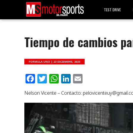
TEST DRIVE
Tiempo de cambios pa
FORMULA UNO |
23 DICIEMBRE, 2025
Facebook
Twitter
WhatsApp
LinkedIn
Email
Nelson Vicente – Contacto:
pelovicenteuy@gmail.c