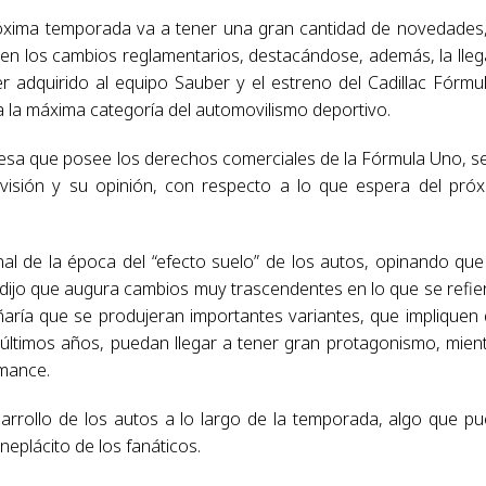
óxima temporada va a tener una gran cantidad de novedades
se en los cambios reglamentarios, destacándose, además, la lle
 adquirido al equipo Sauber y el estreno del Cadillac Fórmu
a la máxima categoría del automovilismo deportivo.
resa que posee los derechos comerciales de la Fórmula Uno, s
u visión y su opinión, con respecto a lo que espera del pró
nal de la época del “efecto suelo” de los autos, opinando que
o dijo que augura cambios muy trascendentes en lo que se refie
añaría que se produjeran importantes variantes, que impliquen
últimos años, puedan llegar a tener gran protagonismo, mien
rmance.
arrollo de los autos a lo largo de la temporada, algo que p
neplácito de los fanáticos.