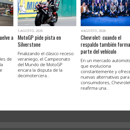
5 AGOSTO, 2026
4 AGOSTO, 2026
uelve a
MotoGP pide pista en
Chevrolet: cuando el
Silverstone
respaldo también form
parte del vehículo
Finalizando el clásico receso
les de
veraniego, el Campeonato
En un mercado automot
la
del Mundo de MotoGP
que evoluciona
de
encara la disputa de la
constantemente y ofrec
decimotercera...
nuevas alternativas para
consumidores, Chevrole
reafirma una...