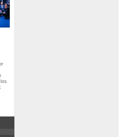
a
or
e
 los
t