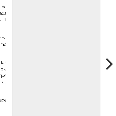
, de
gada
la 1
e ha
ximo
 los
re a
 que
tras
uede