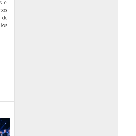
s el
utos
s de
 los