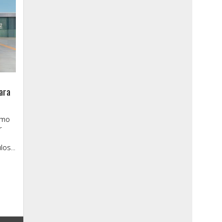
ara
imo
r
os...