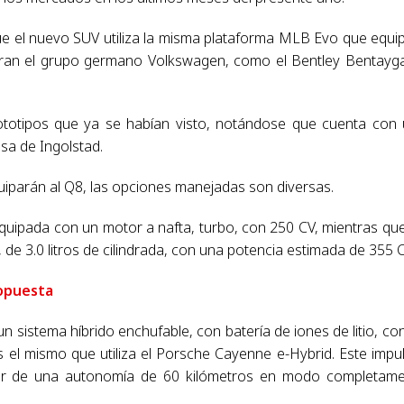
e el nuevo SUV utiliza la misma plataforma MLB Evo que equi
gran el grupo germano Volkswagen, como el Bentley Bentayga
prototipos que ya se habían visto, notándose que cuenta con
sa de Ingolstad.
quiparán al Q8, las opciones manejadas son diversas.
equipada con un motor a nafta, turbo, con 250 CV, mientras qu
 de 3.0 litros de cilindrada, con una potencia estimada de 355 C
opuesta
 sistema híbrido enchufable, con batería de iones de litio, co
s el mismo que utiliza el Porsche Cayenne e-Hybrid. Este impu
ner de una autonomía de 60 kilómetros en modo completam