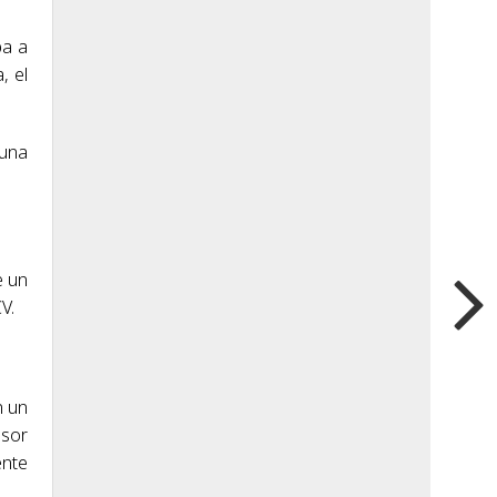
pa a
, el
 una
e un
V.
n un
lsor
ente