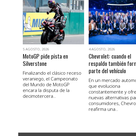
VER NOTA
VER NOTA
5 AGOSTO, 2026
4 AGOSTO, 2026
MotoGP pide pista en
Chevrolet: cuando el
Silverstone
respaldo también for
parte del vehículo
Finalizando el clásico receso
veraniego, el Campeonato
En un mercado autom
del Mundo de MotoGP
que evoluciona
encara la disputa de la
constantemente y ofr
decimotercera...
nuevas alternativas pa
consumidores, Chevro
reafirma una...