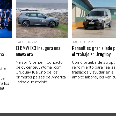
VER NOTA
VER NOTA
3 AGOSTO, 2026
3 AGOSTO, 2026
El BMW iX3 inaugura una
Renault es gran aliado p
ma
nueva era
el trabajo en Uruguay
Nelson Vicente – Contacto:
Como prueba de su ópt
pelovicenteuy@gmail.com
rendimiento para realiza
otor
Uruguay fue uno de los
traslados y ayudar en el
primeros países de América
ámbito laboral, los vehícul
ece
Latina que recibió...
ra los
let