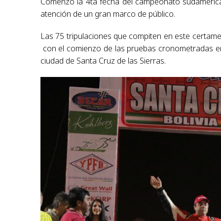
Comenzó la 4ta fecha del campeonato sudamerican
atención de un gran marco de público.
Las 75 tripulaciones que compiten en este certamen 
con el comienzo de las pruebas cronometradas en
ciudad de Santa Cruz de las Sierras.