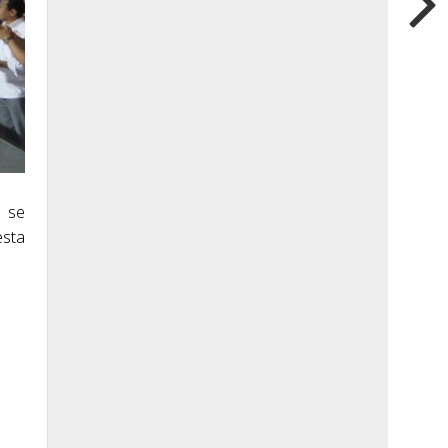
s se
esta