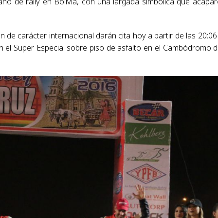
o de rally en Bolivia, con una largada simbólica que acapar
de carácter internacional darán cita hoy a partir de las 20:06
 el Super Especial sobre piso de asfalto en el Cambódromo d