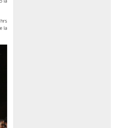
ó la
 hrs
e la