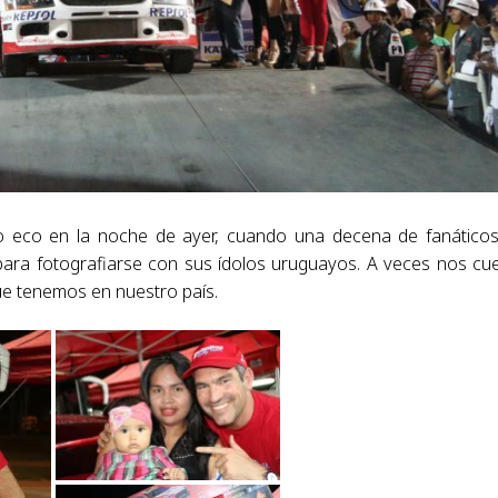
zo eco en la noche de ayer, cuando una decena de fanático
 para fotografiarse con sus ídolos uruguayos. A veces nos cu
ue tenemos en nuestro país.