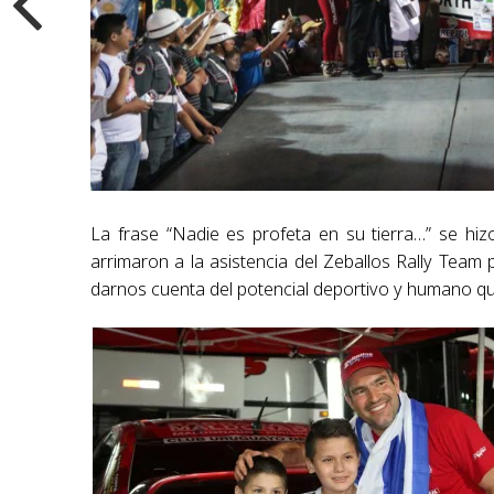
La frase “Nadie es profeta en su tierra…” se hi
arrimaron a la asistencia del Zeballos Rally Team
darnos cuenta del potencial deportivo y humano q