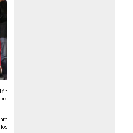
 fin
mbre
para
 los