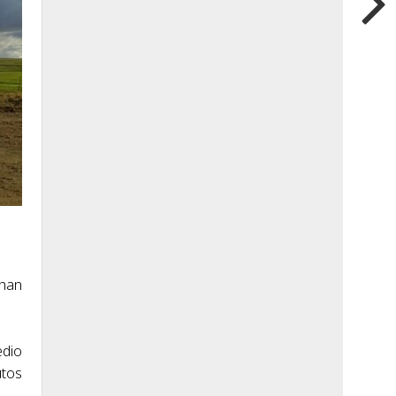
 han
edio
utos