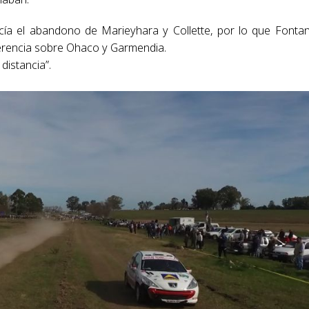
ucía el abandono de Marieyhara y Collette, por lo que Fonta
ferencia sobre Ohaco y Garmendia.
distancia”.