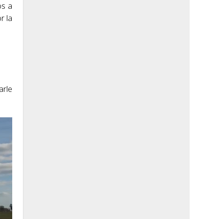
os a
r la
arle