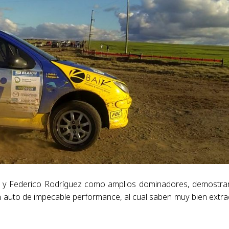
in y Federico Rodríguez como amplios dominadores, demostr
 auto de impecable performance, al cual saben muy bien extra