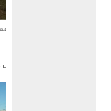
 sus
r la