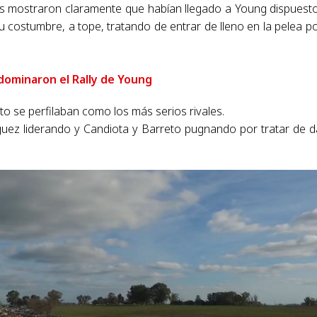
es mostraron claramente que habían llegado a Young dispuest
su costumbre, a tope, tratando de entrar de lleno en la pelea po
 dominaron el Rally de Young
o se perfilaban como los más serios rivales.
ríguez liderando y Candiota y Barreto pugnando por tratar de d