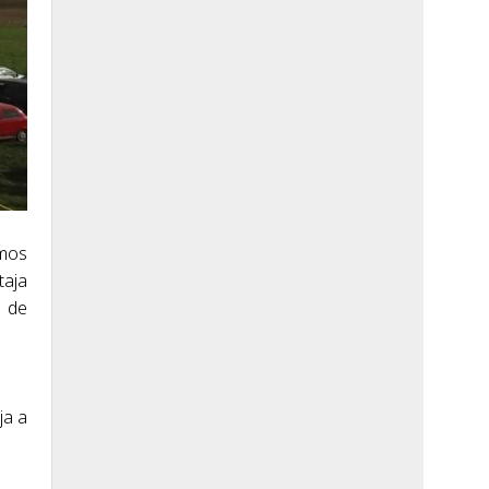
amos
taja
 de
ja a