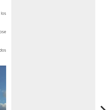
 los
dose
ados