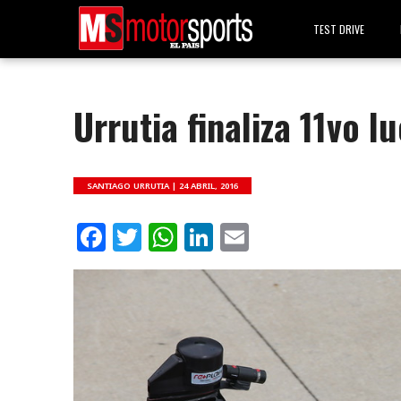
TEST DRIVE
Urrutia finaliza 11vo 
SANTIAGO URRUTIA |
24 ABRIL, 2016
Facebook
Twitter
WhatsApp
LinkedIn
Email