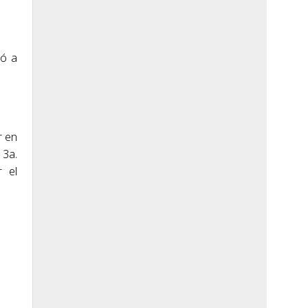
só a
r en
 3a.
r el