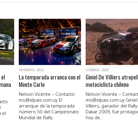
VER NOTA
VER NOTA
18 ENERO, 2022
3 ENERO, 2022
 el
La temporada arranca con el
Giniel De Villiers atropel
emana
Monte Carlo
motociclista chileno
Nelson Vicente – Contacto:
Nelson Vicente – Contact
ms@elpais.com.uy
El
ms@elpais.com.uy
Giniel
cto:
arranque de la temporada
Villiers, ganador del Rally
e
número 50 del Campeonato
Dakar 2009, fue protago
 el
Mundial de Rally...
hoy de...