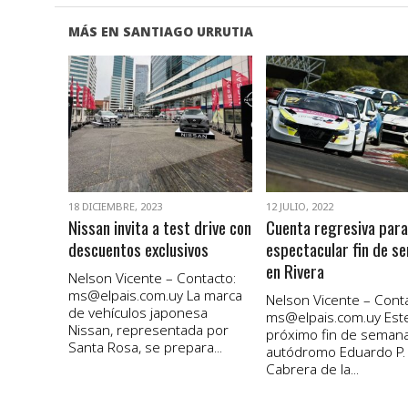
MÁS EN SANTIAGO URRUTIA
VER NOTA
VER NOTA
18 DICIEMBRE, 2023
12 JULIO, 2022
Nissan invita a test drive con
Cuenta regresiva para
descuentos exclusivos
espectacular fin de s
en Rivera
Nelson Vicente – Contacto:
ms@elpais.com.uy
La marca
Nelson Vicente – Conta
de vehículos japonesa
ms@elpais.com.uy
Est
Nissan, representada por
próximo fin de semana
Santa Rosa, se prepara...
autódromo Eduardo P.
Cabrera de la...