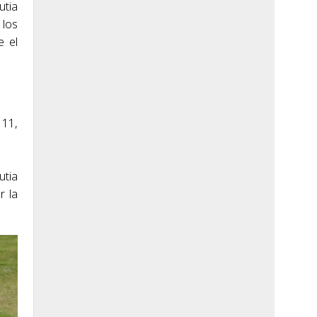
utia
 los
e el
 11,
utia
r la