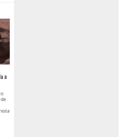
la a
o:
 de
nista