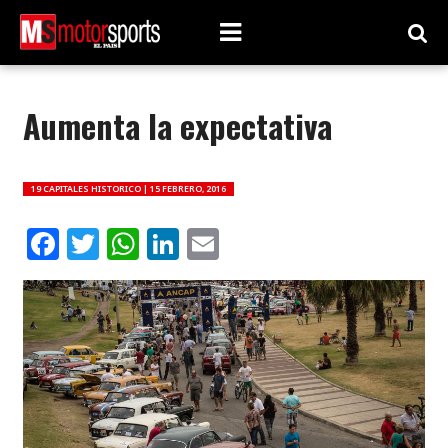
Aumenta la expectativa
19 CAPITALES HISTORICO |
15 FEBRERO, 2016
Facebook
Twitter
WhatsApp
LinkedIn
Email