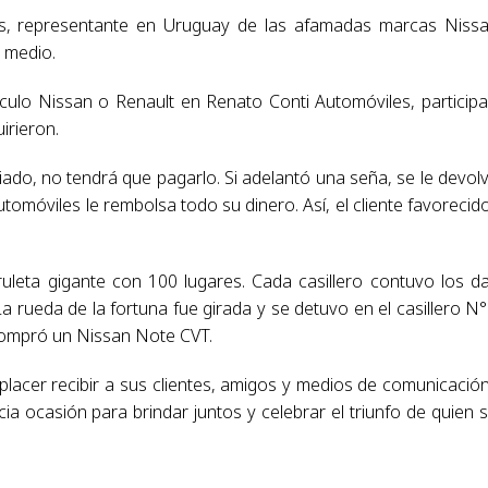
s, representante en Uruguay de las afamadas marcas Niss
 medio.
culo Nissan o Renault en Renato Conti Automóviles, particip
irieron.
iado, no tendrá que pagarlo. Si adelantó una seña, se le devol
tomóviles le rembolsa todo su dinero. Así, el cliente favorecid
ruleta gigante con 100 lugares. Cada casillero contuvo los d
 rueda de la fortuna fue girada y se detuvo en el casillero N°
 compró un Nissan Note CVT.
lacer recibir a sus clientes, amigos y medios de comunicació
 ocasión para brindar juntos y celebrar el triunfo de quien s