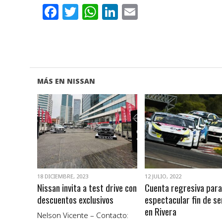
Facebook
Twitter
WhatsApp
LinkedIn
Email
MÁS EN NISSAN
VER NOTA
VER NOTA
18 DICIEMBRE, 2023
12 JULIO, 2022
Nissan invita a test drive con
Cuenta regresiva para
descuentos exclusivos
espectacular fin de s
en Rivera
Nelson Vicente – Contacto: