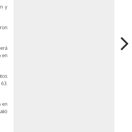
an y
aron
verá
o en
atos
 63.
n en
alió