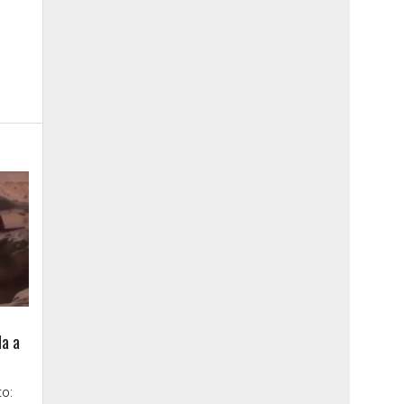
la a
o: