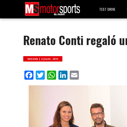
TEST DRIVE
Renato Conti regaló u
NISSAN |
3 JULIO, 2015
Facebook
Twitter
WhatsApp
LinkedIn
Email