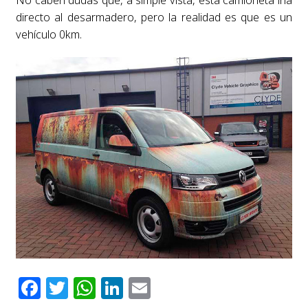
directo al desarmadero, pero la realidad es que es un
vehículo 0km.
Facebook
Twitter
WhatsApp
LinkedIn
Email