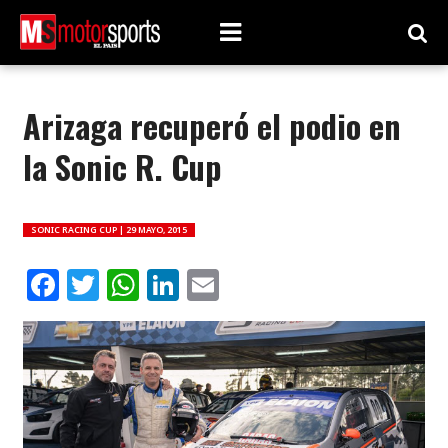
Arizaga recuperó el podio en
la Sonic R. Cup
SONIC RACING CUP |
29 MAYO, 2015
Facebook
Twitter
WhatsApp
LinkedIn
Email