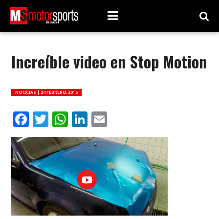
Increíble video en Stop Motion
NOTICIAS |
24 FEBRERO, 2015
Facebook
Twitter
WhatsApp
LinkedIn
Email