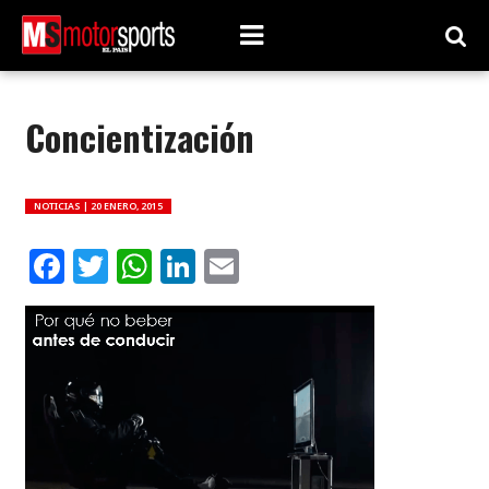
Concientización
NOTICIAS |
20 ENERO, 2015
Facebook
Twitter
WhatsApp
LinkedIn
Email