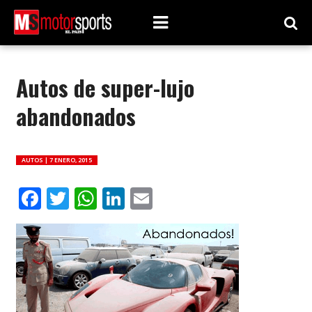
Autos de super-lujo
abandonados
AUTOS |
7 ENERO, 2015
Facebook
Twitter
WhatsApp
LinkedIn
Email