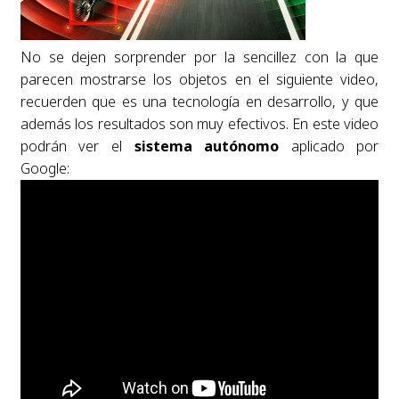
No se dejen sorprender por la sencillez con la que
parecen mostrarse los objetos en el siguiente video,
recuerden que es una tecnología en desarrollo, y que
además los resultados son muy efectivos. En este video
podrán ver el
sistema autónomo
aplicado por
Google: