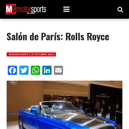
Salón de París: Rolls Royce
MOTORSPORTS |
21 OCTUBRE, 2014
Facebook
Twitter
WhatsApp
LinkedIn
Email