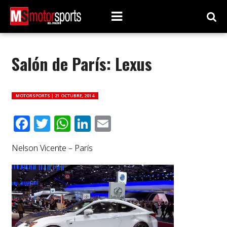
Salón de París: Lexus
MOTORSPORTS |
21 OCTUBRE, 2014
Facebook
Twitter
WhatsApp
LinkedIn
Email
Nelson Vicente – París