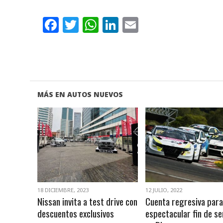
Facebook
Twitter
WhatsApp
LinkedIn
Email
MÁS EN AUTOS NUEVOS
VER NOTA
VER NOTA
18 DICIEMBRE, 2023
12 JULIO, 2022
Nissan invita a test drive con
Cuenta regresiva para
descuentos exclusivos
espectacular fin de s