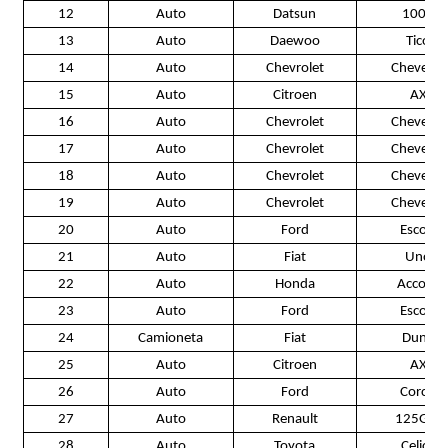
12
Auto
Datsun
100A
13
Auto
Daewoo
Tico
14
Auto
Chevrolet
Chevette
15
Auto
Citroen
AX
16
Auto
Chevrolet
Chevette
17
Auto
Chevrolet
Chevette
18
Auto
Chevrolet
Chevette
19
Auto
Chevrolet
Chevette
20
Auto
Ford
Escort
21
Auto
Fiat
Uno
22
Auto
Honda
Accord
23
Auto
Ford
Escort
24
Camioneta
Fiat
Duna
25
Auto
Citroen
AX
26
Auto
Ford
Corcel
27
Auto
Renault
125GTL
28
Auto
Toyota
Celica