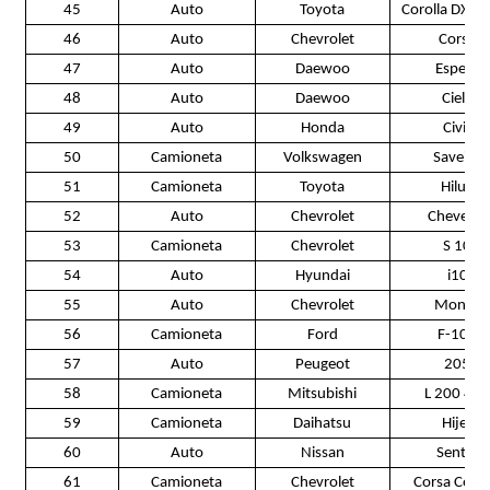
45
Auto
Toyota
Corolla DXL 
46
Auto
Chevrolet
Corsa
47
Auto
Daewoo
Espero
48
Auto
Daewoo
Cielo
49
Auto
Honda
Civic
50
Camioneta
Volkswagen
Saveiro
51
Camioneta
Toyota
Hilux
52
Auto
Chevrolet
Chevette
53
Camioneta
Chevrolet
S 10
54
Auto
Hyundai
i10
55
Auto
Chevrolet
Monza
56
Camioneta
Ford
F-100
57
Auto
Peugeot
205
58
Camioneta
Mitsubishi
L 200 4X
59
Camioneta
Daihatsu
Hijet
60
Auto
Nissan
Sentra
61
Camioneta
Chevrolet
Corsa Com