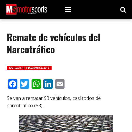
Remate de vehículos del
Narcotráfico
NOTICIAS |
10 DICIEMBRE, 2013
Facebook
Twitter
WhatsApp
LinkedIn
Email
Se van a rematar 93 vehículos, casi todos del
narcotráfico (53).