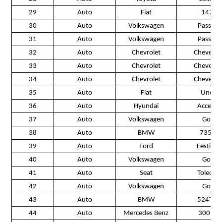
29
Auto
Fiat
147
30
Auto
Volkswagen
Passat
31
Auto
Volkswagen
Passat
32
Auto
Chevrolet
Chevette
33
Auto
Chevrolet
Chevette
34
Auto
Chevrolet
Chevette
35
Auto
Fiat
Uno
36
Auto
Hyundai
Accent
37
Auto
Volkswagen
Gol
38
Auto
BMW
735 i
39
Auto
Ford
Festiva
40
Auto
Volkswagen
Gol
41
Auto
Seat
Toledo
42
Auto
Volkswagen
Gol
43
Auto
BMW
524TD
44
Auto
Mercedes Benz
300 D