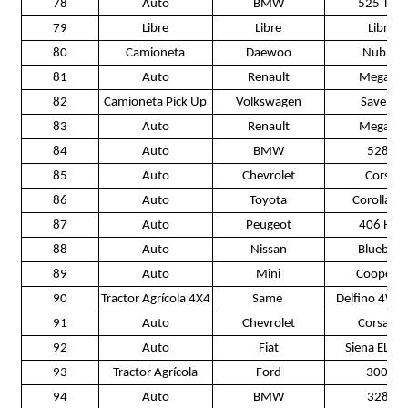
78
Auto
BMW
525 TDS
79
Libre
Libre
Libre
80
Camioneta
Daewoo
Nubira
81
Auto
Renault
Megane
82
Camioneta Pick Up
Volkswagen
Saveiro
83
Auto
Renault
Megane
84
Auto
BMW
528 i
85
Auto
Chevrolet
Corsa
86
Auto
Toyota
Corolla Xe
87
Auto
Peugeot
406 HDI
88
Auto
Nissan
Bluebird
89
Auto
Mini
Cooper S
90
Tractor Agrícola 4X4
Same
Delfino 4WD 
91
Auto
Chevrolet
Corsa LS
92
Auto
Fiat
Siena ELX 1
93
Tractor Agrícola
Ford
3000
94
Auto
BMW
328 i