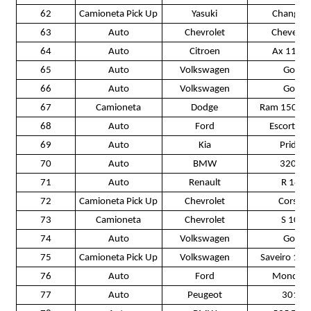
62
Camioneta Pick Up
Yasuki
Changhe
63
Auto
Chevrolet
Chevette
64
Auto
Citroen
Ax 11 TE
65
Auto
Volkswagen
Gol
66
Auto
Volkswagen
Gol
67
Camioneta
Dodge
Ram 1500 4
68
Auto
Ford
Escort 1.
69
Auto
Kia
Pride
70
Auto
BMW
320 i
71
Auto
Renault
R 18
72
Camioneta Pick Up
Chevrolet
Corsa
73
Camioneta
Chevrolet
S 10
74
Auto
Volkswagen
Gol
75
Camioneta Pick Up
Volkswagen
Saveiro 1,9
76
Auto
Ford
Mondeo
77
Auto
Peugeot
301