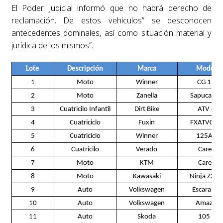
El Poder Judicial informó que no habrá derecho de
reclamación. De estos vehículos” se desconocen
antecedentes dominales, así como situación material y
jurídica de los mismos”.
Lote
Descripción
Marca
Modelo
1
Moto
Winner
CG 125
2
Moto
Zanella
Sapucai 1
3
Cuatricilo Infantil
Dirt Bike
ATV 49
4
Cuatriciclo
Fuxin
FXATV003
5
Cuatriciclo
Winner
125ATV
6
Cuatricilo
Verado
Carece
7
Moto
KTM
Carece
8
Moto
Kawasaki
Ninja ZX7
9
Auto
Volkswagen
Escarabaj
10
Auto
Volkswagen
Amazon
11
Auto
Skoda
105 LS