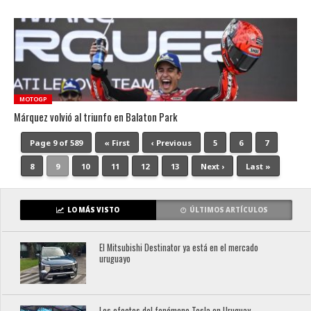
MOTOGP
Márquez volvió al triunfo en Balaton Park
Page 9 of 589
« First
‹ Previous
5
6
7
8
9
10
11
12
13
Next ›
Last »
LO MÁS VISTO
ÚLTIMOS ARTÍCULOS
El Mitsubishi Destinator ya está en el mercado
uruguayo
Los efectos del fenómeno Tesla en Uruguay