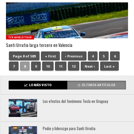
TCR WORLD TOUR
Santi Urrutia larga tercero en Valencia
Page 8 of 589
« First
‹ Previous
4
5
6
7
8
9
10
11
12
Next ›
Last »
LO MÁS VISTO
ÚLTIMOS ARTÍCULOS
Los efectos del fenómeno Tesla en Uruguay
Podio y liderazgo para Santi Urrutia